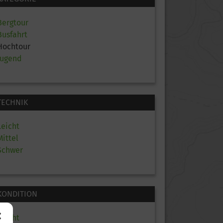
Bergtour
Busfahrt
Hochtour
Jugend
TECHNIK
Leicht
Mittel
Schwer
KONDITION
Leicht