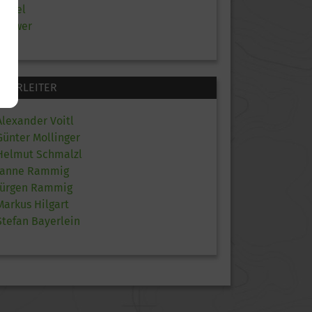
Mittel
Schwer
TOURLEITER
Alexander Voitl
Günter Mollinger
Helmut Schmalzl
Janne Rammig
Jürgen Rammig
Markus Hilgart
Stefan Bayerlein