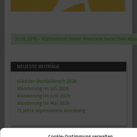
31.05.2018 – Kletterturm feiert Premiere beim DAV-Abe
NEUESTE BEITRÄGE
Glädder Dschällänsch 2026
Wanderung im Juli 2026
Wanderung im Juni 2026
Wanderung im Mai 2026
75 Jahre Alpenverein Abenberg
Cookie-Zustimmung verwalten