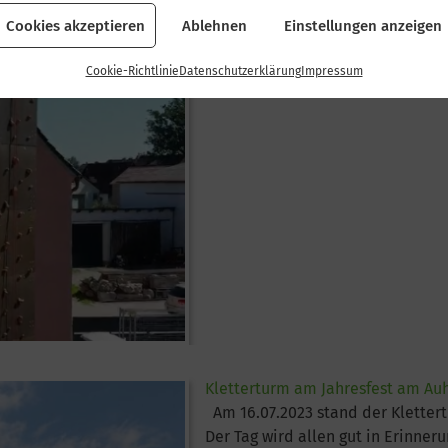
Cookies akzeptieren
Ablehnen
Einstellungen anzeigen
Kletterturm am Weiherfest in Bü
Cookie-Richtlinie
Datenschutzerklärung
Impressum
...
Kletterturm am Jahresfest am Auh
Am 16.07.2023 stand der Kletter
Der Tag wird allen gut in Erinner