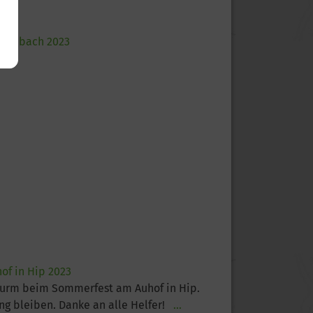
chenbach 2023
of in Hip 2023
turm beim Sommerfest am Auhof in Hip.
ung bleiben. Danke an alle Helfer!
...