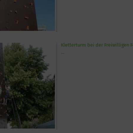
Kletterturm bei der Freiwilligen
...