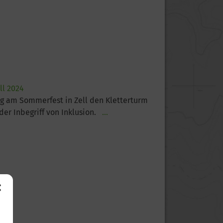
ll 2024
ung am Sommerfest in Zell den Kletterturm
der Inbegriff von Inklusion.
...