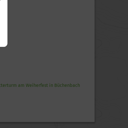
tterturm am Weiherfest in Büchenbach