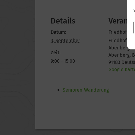
Details
Veranst
Datum:
Friedhof Ab
3. September
Friedhofswe
Abenberg
Zeit:
Abenberg
,
B
9:00 - 15:00
91183
Deuts
Google Kart
Senioren-Wanderung