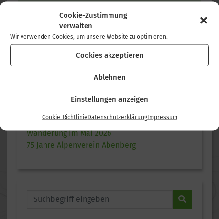
< Radtour im Juni 2018
Cookie-Zustimmung
verwalten
Radtour im Mai 2019 >
Wir verwenden Cookies, um unsere Website zu optimieren.
Cookies akzeptieren
NEUESTE BEITRÄGE
Ablehnen
Glädder Dschällänsch 2026
Einstellungen anzeigen
Wanderung im Juli 2026
Cookie-Richtlinie
Datenschutzerklärung
Impressum
Wanderung im Juni 2026
Wanderung im Mai 2026
75 Jahre Alpenverein Abenberg