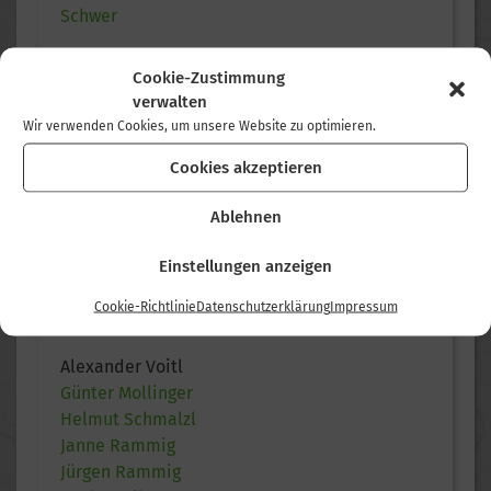
Schwer
Cookie-Zustimmung
verwalten
KONDITION
Wir verwenden Cookies, um unsere Website zu optimieren.
Leicht
Cookies akzeptieren
Mittel
Ablehnen
Schwer
Einstellungen anzeigen
Cookie-Richtlinie
Datenschutzerklärung
Impressum
TOURLEITER
Alexander Voitl
Günter Mollinger
Helmut Schmalzl
Janne Rammig
Jürgen Rammig