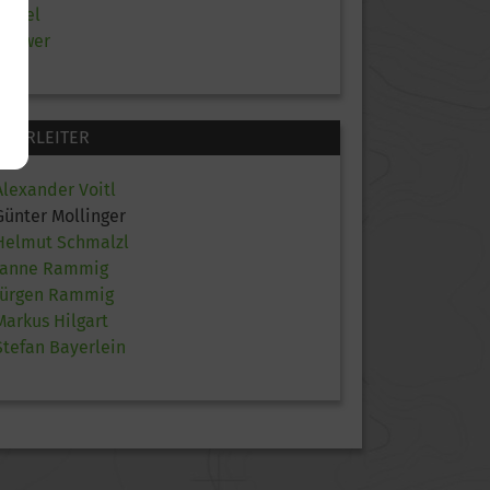
Mittel
Schwer
TOURLEITER
Alexander Voitl
Günter Mollinger
Helmut Schmalzl
Janne Rammig
Jürgen Rammig
Markus Hilgart
Stefan Bayerlein