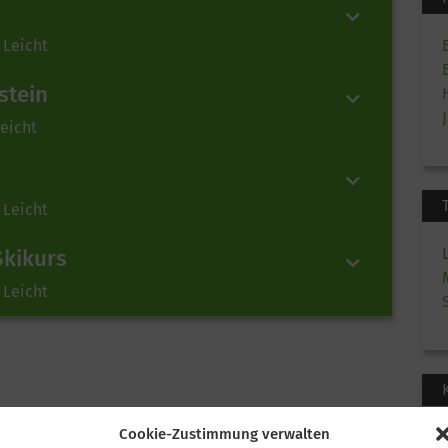
 Leicht
stein
Leicht
 Leicht
Skikurs
 Leicht
Cookie-Zustimmung verwalten