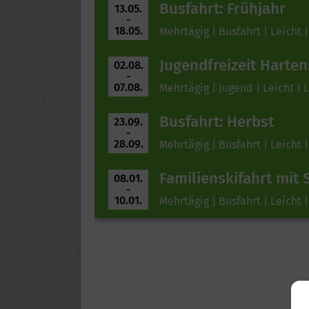
Busfahrt: Frühjahr
13.05.
-
18.05.
Mehrtägig | Busfahrt | Leicht |
Jugendfreizeit Harten
02.08.
-
07.08.
Mehrtägig | Jugend | Leicht | 
Busfahrt: Herbst
23.09.
-
28.09.
Mehrtägig | Busfahrt | Leicht |
Familienskifahrt mit 
08.01.
-
10.01.
Mehrtägig | Busfahrt | Leicht |