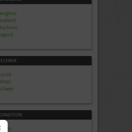
Bergtour
Busfahrt
Hochtour
Jugend
TECHNIK
Leicht
Mittel
Schwer
KONDITION
Leicht