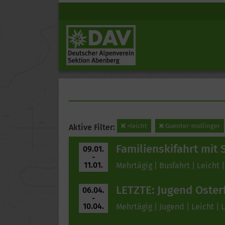
=leicht
Guenter-mollinger
Aktive Filter:
Familienskifahrt mit 
09.01.
-
11.01.
Mehrtägig | Busfahrt | Leicht |
LETZTE: Jugend Osterf
06.04.
-
10.04.
Mehrtägig | Jugend | Leicht | 