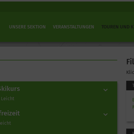
UNSERE SEKTION
VERANSTALTUNGEN
TOUREN UND 
Fi
Kli
Skikurs
 Leicht
reizeit
Leicht