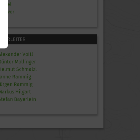
Mittel
Schwer
TOURLEITER
Alexander Voitl
Günter Mollinger
Helmut Schmalzl
Janne Rammig
Jürgen Rammig
Markus Hilgart
Stefan Bayerlein