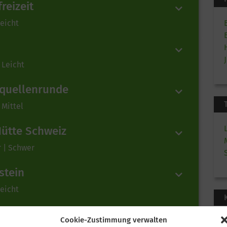
reizeit
Leicht
 Leicht
hquellenrunde
 Mittel
Hütte Schweiz
r | Schwer
stein
Leicht
olomiten
Cookie-Zustimmung verwalten