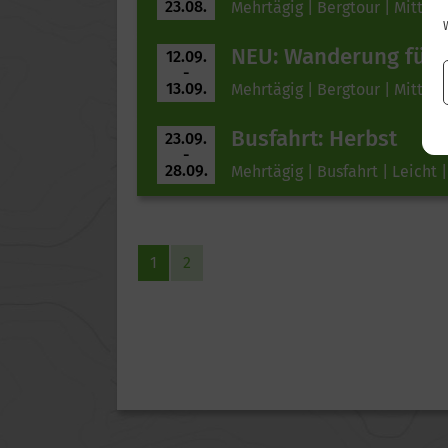
23.08.
Mehrtägig | Bergtour | Mittel |
NEU: Wanderung für G
12.09.
-
13.09.
Mehrtägig | Bergtour | Mittel |
Busfahrt: Herbst
23.09.
-
28.09.
Mehrtägig | Busfahrt | Leicht |
1
2