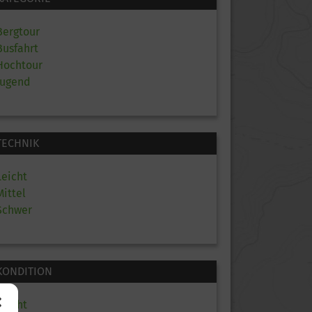
Bergtour
Busfahrt
Hochtour
Jugend
TECHNIK
Leicht
Mittel
Schwer
KONDITION
Leicht