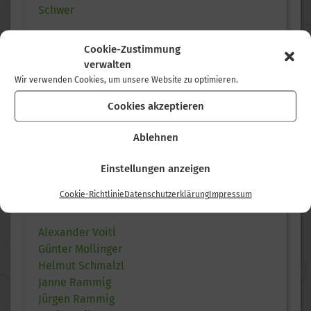
Schwer
Cookie-Zustimmung
verwalten
KONDITION
Wir verwenden Cookies, um unsere Website zu optimieren.
Leicht
Cookies akzeptieren
Mittel
Ablehnen
Schwer
Einstellungen anzeigen
Cookie-Richtlinie
Datenschutzerklärung
Impressum
TOURLEITER
Alexander Voitl
Günter Mollinger
Helmut Schmalzl
Janne Rammig
Jürgen Rammig