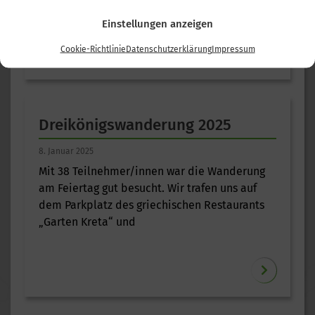
Diese fand am ersten Ja
Einstellungen anzeigen
Cookie-Richtlinie
Datenschutzerklärung
Impressum
Dreikönigswanderung 2025
8. Januar 2025
Mit 38 Teilnehmer/innen war die Wanderung
am Feiertag gut besucht. Wir trafen uns auf
dem Parkplatz des griechischen Restaurants
„Garten Kreta“ und