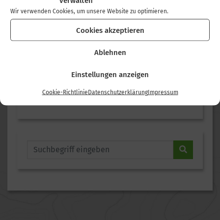
verwalten
Wir verwenden Cookies, um unsere Website zu optimieren.
NEUESTE BEITRÄGE
Cookies akzeptieren
Glädder Dschällänsch 2026
Ablehnen
Wanderung im Juli 2026
Wanderung im Juni 2026
Einstellungen anzeigen
Wanderung im Mai 2026
Cookie-Richtlinie
Datenschutzerklärung
Impressum
75 Jahre Alpenverein Abenberg