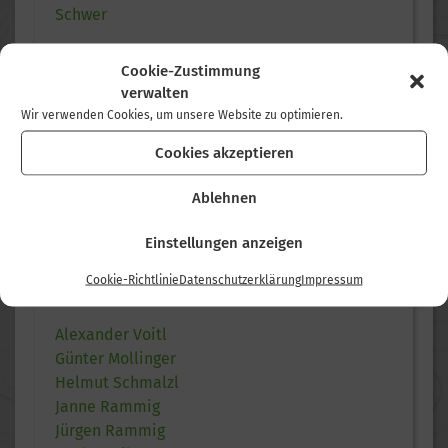
Schwer
Cookie-Zustimmung
verwalten
KONDITION
Wir verwenden Cookies, um unsere Website zu optimieren.
Leicht
Cookies akzeptieren
Mittel
Ablehnen
Schwer
Einstellungen anzeigen
Cookie-Richtlinie
Datenschutzerklärung
Impressum
TOURLEITER
Alexander Voitl
Günter Mollinger
Helmut Schmalzl
Janne Rammig
Jürgen Rammig