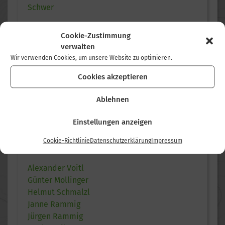
Schwer
Cookie-Zustimmung
verwalten
KONDITION
Wir verwenden Cookies, um unsere Website zu optimieren.
Leicht
Cookies akzeptieren
Mittel
Ablehnen
Schwer
Einstellungen anzeigen
Cookie-Richtlinie
Datenschutzerklärung
Impressum
TOURLEITER
Alexander Voitl
Günter Mollinger
Helmut Schmalzl
Janne Rammig
Jürgen Rammig