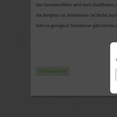
Das Sonnwendfeier wird auch stattfinden, a
Die Bergtour im Tannheimer Tal findet auch
Falls es genügend Teilnehmer gibt könnte 
< Corona Krise