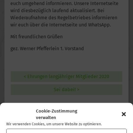
euch umgehend informieren. Unsere Internetseite
wird diesbezüglich laufend aktualisiert. Bei
Wiederaufnahme des Regelbetriebes informieren
wir euch über die Internetseite und WhatsApp.
Mit freundlichen Grüßen
gez. Werner Pfefferlein 1. Vorstand
< Ehrungen langjähriger Mitglieder 2020
Sei dabei! >
Cookie-Zustimmung
NEUESTE BEITRÄGE
verwalten
Wir verwenden Cookies, um unsere Website zu optimieren.
Glädder Dschällänsch 2026