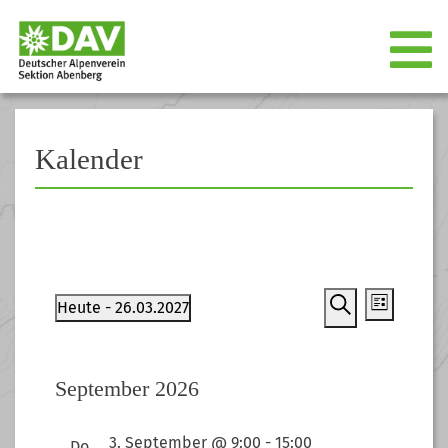
Kalender
Heute
 - 
26.03.2027
Liste
Veranstaltu
Veranst
Veranstaltungen
Datum
Suche
Ansicht
wählen.
Suche
Navigat
September 2026
und
Ansichten,
3. September @ 9:00
-
15:00
Do.