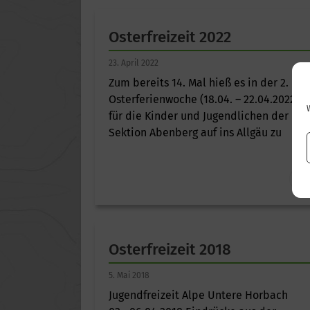
Osterfreizeit 2022
23. April 2022
Zum bereits 14. Mal hieß es in der 2.
Osterferienwoche (18.04. – 22.04.2022)
für die Kinder und Jugendlichen der DA
Sektion Abenberg auf ins Allgäu zu
Osterfreizeit 2018
5. Mai 2018
Jugendfreizeit Alpe Untere Horbach