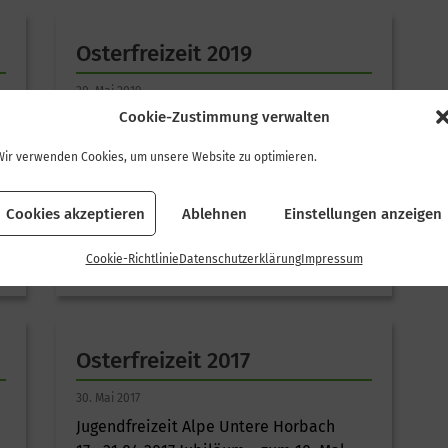
Osterfreizeit 2019
30. Mai 2019
Cookie-Zustimmung verwalten
Zum 13. Mal hieß es in der 2.
Osterferienwoche für die Kinder und
Wir verwenden Cookies, um unsere Website zu optimieren.
V
Jugendlichen des DAV aus Büchenbach
und Abenberg auf ins Allgäu zur privaten
Cookies akzeptieren
Ablehnen
Einstellungen anzeigen
Selbstversorg
Cookie-Richtlinie
Datenschutzerklärung
Impressum
Osterfreizeit 2017
30. Mai 2017
Jugendfreizeit Alpe Untere Horbach