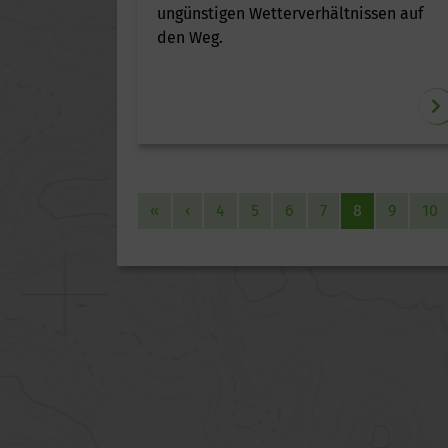
ungünstigen Wetterverhältnissen auf
den Weg.
«
‹
4
5
6
7
8
9
10