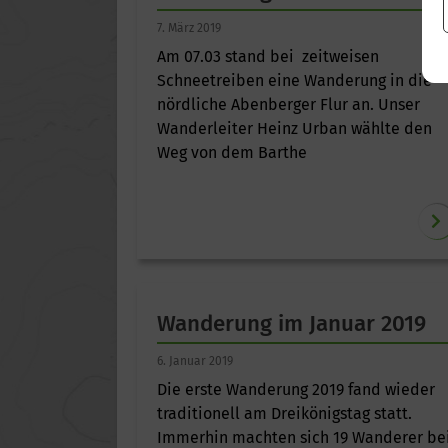
7. März 2019
Am 07.03 stand bei zeitweisen
Schneetreiben eine Wanderung in die
nördliche Abenberger Flur an. Unser
Wanderleiter Heinz Urban wählte den
Weg von dem Barthe
Wanderung im Januar 2019
6. Januar 2019
Die erste Wanderung 2019 fand wieder
traditionell am Dreikönigstag statt.
Immerhin machten sich 19 Wanderer be