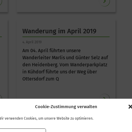
Wanderung im April 2019
4. April 2019
Am 04. April führten unsere
Wanderleiter Marlis und Günter Selz auf
den Heidenberg. Vom Wanderparkplatz
in Kühdorf führte uns der Weg über
Ottersdorf zum Q
Cookie-Zustimmung verwalten
Wir verwenden Cookies, um unsere Website zu optimieren.
Wanderung im Februar 2019