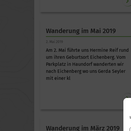
Wanderung im Mai 2019
2. Mai 2019
Am 2. Mai führte uns Hermine Reif rund
um ihren Geburtsort Eichenberg. Vom
Parkplatz in Haundorf wanderten wir
nach Eichenberg wo uns Gerda Seyler
mit einer kl
Wanderung im März 2019